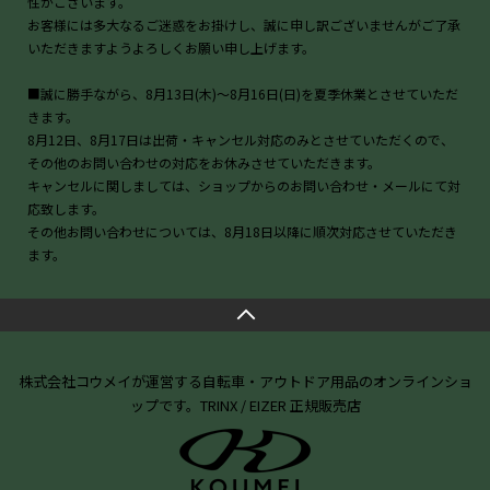
性がございます。
お客様には多大なるご迷惑をお掛けし、誠に申し訳ございませんがご了承
いただきますようよろしくお願い申し上げます。
■誠に勝手ながら、8月13日(木)～8月16日(日)を夏季休業とさせていただ
きます。
8月12日、8月17日は出荷・キャンセル対応のみとさせていただくので、
その他のお問い合わせの対応をお休みさせていただきます。
キャンセルに関しましては、ショップからのお問い合わせ・メールにて対
応致します。
その他お問い合わせについては、8月18日以降に順次対応させていただき
ます。
株式会社コウメイが運営する自転車・アウトドア用品のオンラインショ
ップです。TRINX / EIZER 正規販売店