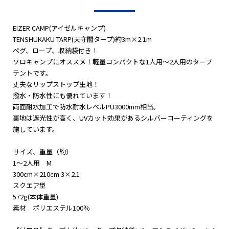
EIZER CAMP(アイゼルキャンプ)
TENSHUKAKU TARP(天守閣タープ)約3m×2.1m
ペグ、ロープ、収納袋付き！
ソロキャンプにオススメ！軽量コンパクトな1人用〜2人用のタープ
テントです。
丈夫なリップストップ生地！
撥水・防水性にも優れています！
両面耐水加工で防水耐水レベルPU3000mm相当。
裏地は遮光性が高く、UVカット効果があるシルバーコーティングを
施しています。
サイズ、重量（約）
1〜2人用 M
300cm×210cm 3×2.1
スクエア型
572g(本体重量)
素材 ポリエステル100％