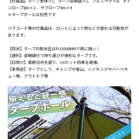
【付属品】タープ本体×1、タープ収納袋×1、アルミペグ×8、メイ
ンロープ8m×2 、サブロープ4m×4
※タープポールは別売です
バラコード等の付属品は、ロットによって色などが変わる可能性が
あります。
【防水】タープの耐水圧はPU3000MMで雨に強い！
【便利】収納袋付で持ち運びが便利なタープです。
【日除け】直射日光を遮り、UVカット効果を発揮。
【多用途】タープとして、キャンプや登山、ハイキングやバーベキ
ュー等、アウトドア等