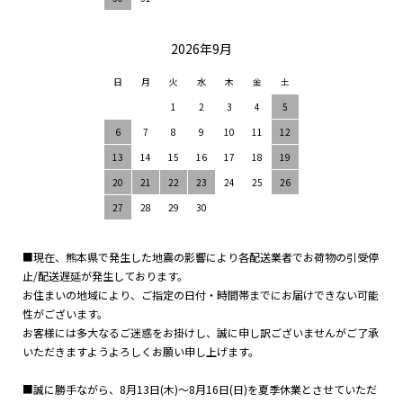
2026年9月
日
月
火
水
木
金
土
1
2
3
4
5
6
7
8
9
10
11
12
13
14
15
16
17
18
19
20
21
22
23
24
25
26
27
28
29
30
■現在、熊本県で発生した地震の影響により各配送業者でお荷物の引受停
止/配送遅延が発生しております。
お住まいの地域により、ご指定の日付・時間帯までにお届けできない可能
性がございます。
お客様には多大なるご迷惑をお掛けし、誠に申し訳ございませんがご了承
いただきますようよろしくお願い申し上げます。
■誠に勝手ながら、8月13日(木)～8月16日(日)を夏季休業とさせていただ