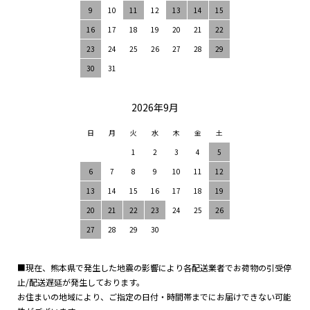
9
10
11
12
13
14
15
16
17
18
19
20
21
22
23
24
25
26
27
28
29
30
31
2026年9月
日
月
火
水
木
金
土
1
2
3
4
5
6
7
8
9
10
11
12
13
14
15
16
17
18
19
20
21
22
23
24
25
26
27
28
29
30
■現在、熊本県で発生した地震の影響により各配送業者でお荷物の引受停
止/配送遅延が発生しております。
お住まいの地域により、ご指定の日付・時間帯までにお届けできない可能