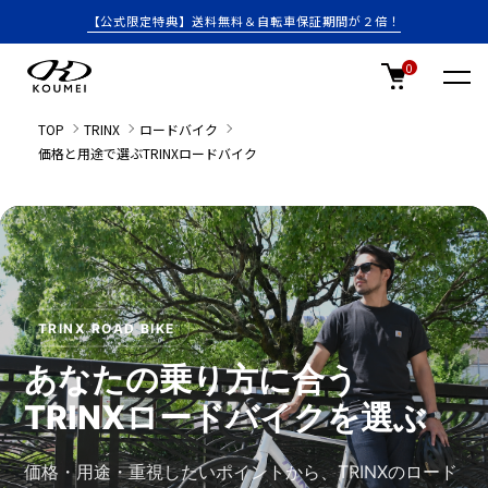
【公式限定特典】送料無料＆自転車保証期間が２倍！
0
TOP
TRINX
ロードバイク
価格と用途で選ぶTRINXロードバイク
TRINX ROAD BIKE
あなたの乗り方に合う
TRINX
ロードバイクを
選ぶ
価格・用途・重視したいポイントから、TRINXのロード