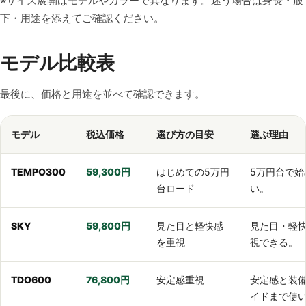
※サイズ展開はモデルやカラーで異なります。迷う場合は身長・股
下・用途を添えてご確認ください。
モデル比較表
最後に、価格と用途を並べて確認できます。
モデル
税込価格
選び方の目安
選ぶ理由
TEMPO300
59,300円
はじめての5万円
5万円台で
台ロード
い。
SKY
59,800円
見た目と軽快感
見た目・軽
を重視
視できる。
TDO600
76,800円
安定感重視
安定感と装
イドまで使