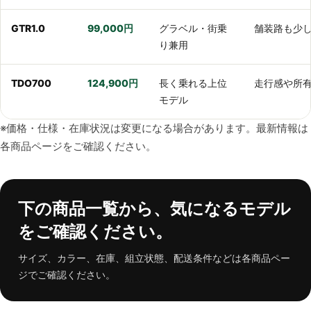
GTR1.0
99,000円
グラベル・街乗
舗装路も少
り兼用
TDO700
124,900円
長く乗れる上位
走行感や所
モデル
※価格・仕様・在庫状況は変更になる場合があります。最新情報は
各商品ページをご確認ください。
下の商品一覧から、気になるモデル
をご確認ください。
サイズ、カラー、在庫、組立状態、配送条件などは各商品ペー
ジでご確認ください。