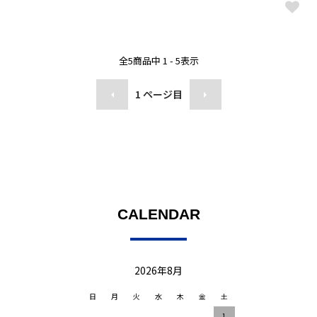
全
5
商品中
1 - 5
表示
1
ページ目
CALENDAR
2026年8月
日
月
火
水
木
金
土
1