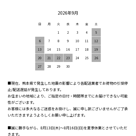
2026年9月
日
月
火
水
木
金
土
1
2
3
4
5
6
7
8
9
10
11
12
13
14
15
16
17
18
19
20
21
22
23
24
25
26
27
28
29
30
■現在、熊本県で発生した地震の影響により各配送業者でお荷物の引受停
止/配送遅延が発生しております。
お住まいの地域により、ご指定の日付・時間帯までにお届けできない可能
性がございます。
お客様には多大なるご迷惑をお掛けし、誠に申し訳ございませんがご了承
いただきますようよろしくお願い申し上げます。
■誠に勝手ながら、8月13日(木)～8月16日(日)を夏季休業とさせていただ
きます。