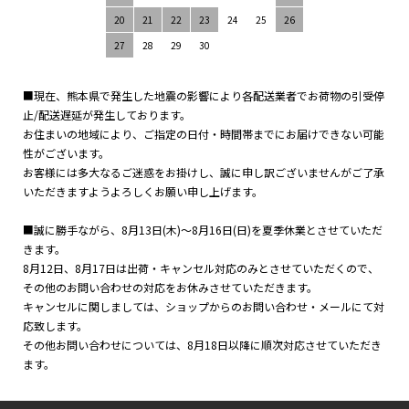
20
21
22
23
24
25
26
27
28
29
30
■現在、熊本県で発生した地震の影響により各配送業者でお荷物の引受停
止/配送遅延が発生しております。
お住まいの地域により、ご指定の日付・時間帯までにお届けできない可能
性がございます。
お客様には多大なるご迷惑をお掛けし、誠に申し訳ございませんがご了承
いただきますようよろしくお願い申し上げます。
■誠に勝手ながら、8月13日(木)～8月16日(日)を夏季休業とさせていただ
きます。
8月12日、8月17日は出荷・キャンセル対応のみとさせていただくので、
その他のお問い合わせの対応をお休みさせていただきます。
キャンセルに関しましては、ショップからのお問い合わせ・メールにて対
応致します。
その他お問い合わせについては、8月18日以降に順次対応させていただき
ます。